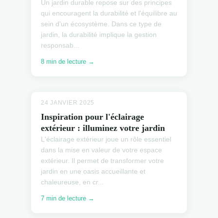
Un jardin durable repose sur des principes
qui encouragent la durabilité et l'équilibre au
sein d'un écosystème. Dans ce type de
jardin, la durabilité implique la gestion
responsab...
8 min de lecture →
24 JANVIER 2025
Inspiration pour l'éclairage
extérieur : illuminez votre jardin
L'éclairage extérieur joue un rôle essentiel
dans la mise en valeur de votre espace
extérieur. Il permet de transformer votre
jardin en une oasis accueillante et
chaleureuse, en cr...
7 min de lecture →